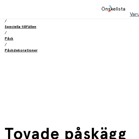
Hem
Önskelista
/
Var
Födelsesdag och fest
/
Speciella tillfällen
/
Påsk
/
Påskdekorationer
Tovade påskägg