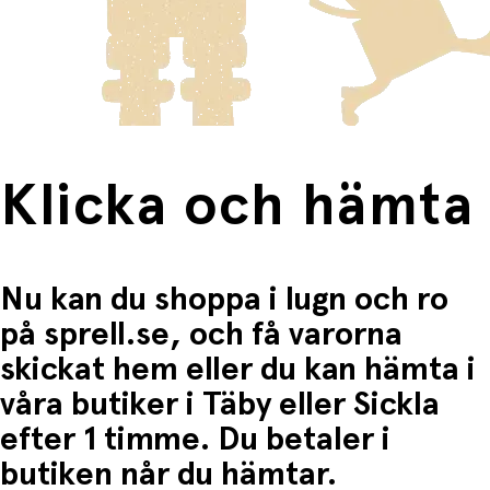
Produkter som omfattas av detta är tydligt märkta, och
frakten för dessa varor visas i kassan.
Fri frakt när du handlar för mer än 1500:-
Klicka och hämta
Nu kan du shoppa i lugn och ro
på sprell.se, och få varorna
skickat hem eller du kan hämta i
våra butiker i Täby eller Sickla
efter 1 timme. Du betaler i
butiken når du hämtar.