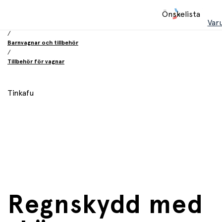
Hem
Önskelista
/
Var
Babyprodukter
/
Barnvagnar och tillbehör
/
Tillbehör för vagnar
Tinkafu
Regnskydd med