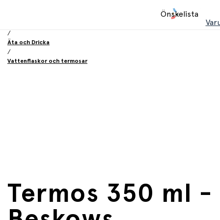
Hem
Önskelista
/
Var
Utrustning och tillbehör
/
Äta och Dricka
/
Vattenflaskor och termosar
Termos 350 ml -
Beskows