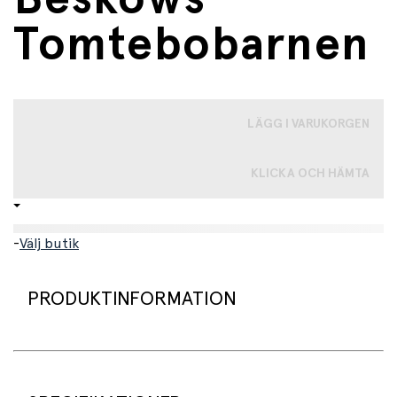
Tomtebobarnen
LÄGG I VARUKORGEN
KLICKA OCH HÄMTA
-
Välj butik
PRODUKTINFORMATION
Denna
gröna termos med motiv från Elsa Beskows
Tomtebobarnen
kombinerar praktisk funktion med