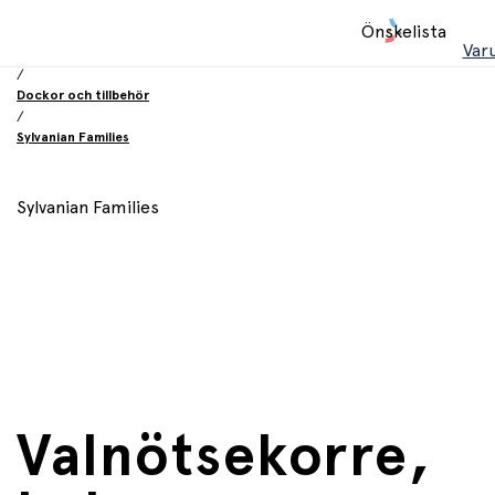
Hem
Önskelista
/
Var
Leksaker
/
Dockor och tillbehör
/
Sylvanian Families
Sylvanian Families
Valnötsekorre,