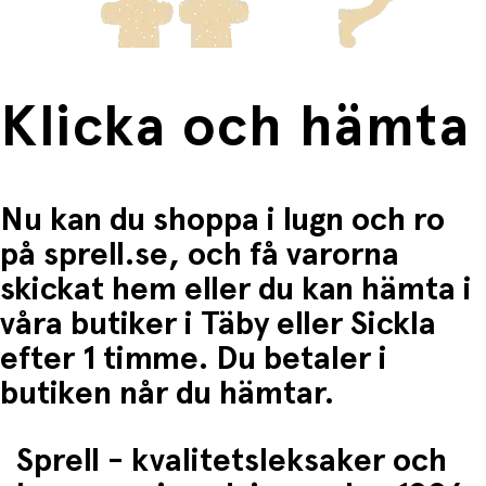
Om Sylvanian Familys:
I Sylvanians värld hittar du söta små djurfigurer och
massor av tillbehör. Figurerna är indelade i olika familjer
som är glada och alltid redo för lek och skoj. Bygg din
egen sylvanska värld med flera olika familjer, hus,
Klicka och hämta
möbler, butiker och massor av tillbehör. Du kan enkelt
sätta ihop flera delar så att du kan bygga din egen stad.
Varje familj har sin egen historia, jobb och intressen. Att
samla Sylvanian Familjer har blivit en hobby för många
och den goda kvaliteten gör att leksakerna håller i åratal
Nu kan du shoppa i lugn och ro
och kan gå i arv.
på sprell.se, och få varorna
skickat hem eller du kan hämta i
våra butiker i Täby eller Sickla
efter 1 timme. Du betaler i
butiken når du hämtar.
Sprell - kvalitetsleksaker och