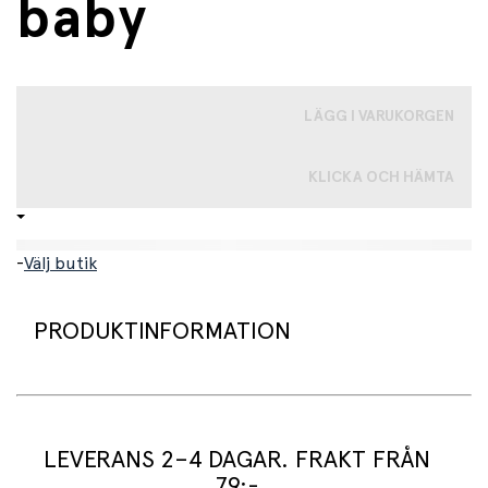
baby
LÄGG I VARUKORGEN
KLICKA OCH HÄMTA
-
Välj butik
PRODUKTINFORMATION
Babyvalnötskärnor från Sylvanian Families. Figuren
kommer med en gul byxdress, gul hatt och en rosa
ryggsäck.
LEVERANS 2–4 DAGAR. FRAKT FRÅN
Om familjen Walnut i Sylvanian Familys:
79:-