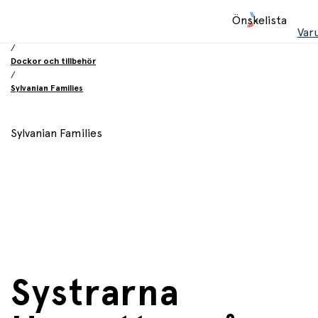
Hem
Önskelista
/
Var
Leksaker
/
Dockor och tillbehör
/
Sylvanian Families
Sylvanian Families
Systrarna