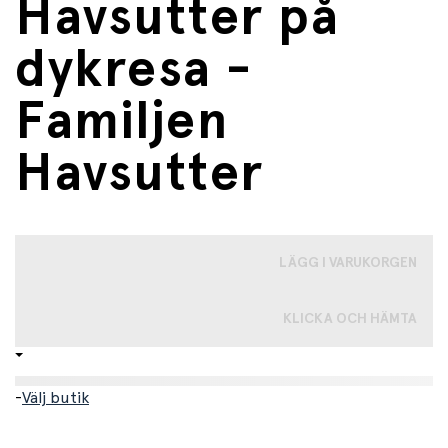
Havsutter på
dykresa -
Familjen
Havsutter
LÄGG I VARUKORGEN
KLICKA OCH HÄMTA
-
Välj butik