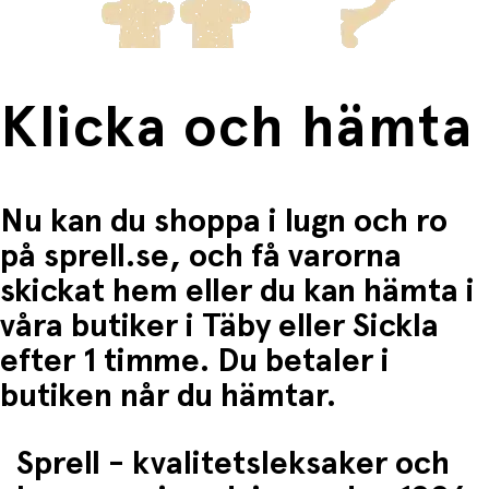
samla Sylvanian Familjer har blivit en hobby för många
och den goda kvaliteten gör att leksakerna håller i åratal
och kan gå i arv.
Klicka och hämta
Nu kan du shoppa i lugn och ro
på sprell.se, och få varorna
skickat hem eller du kan hämta i
våra butiker i Täby eller Sickla
efter 1 timme. Du betaler i
butiken når du hämtar.
Sprell - kvalitetsleksaker och