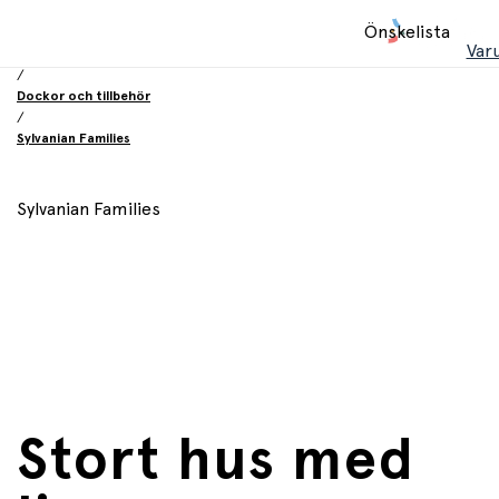
Hem
Önskelista
/
Var
Leksaker
/
Dockor och tillbehör
/
Sylvanian Families
Sylvanian Families
Stort hus med