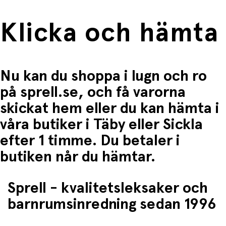
som är glada och alltid redo för lek och skoj. Bygg din
egen sylvanska värld med flera olika familjer, hus,
Klicka och hämta
möbler, butiker och massor av tillbehör. Du kan enkelt
sätta ihop flera delar så att du kan bygga din egen stad.
Varje familj har sin egen historia, yrken och intressen. Att
samla på Sylvanian Families har blivit en hobby för många
och den goda kvaliteten gör att leksakerna håller i åratal
Nu kan du shoppa i lugn och ro
och kan gå i arv.
på sprell.se, och få varorna
skickat hem eller du kan hämta i
våra butiker i Täby eller Sickla
efter 1 timme. Du betaler i
butiken når du hämtar.
Sprell - kvalitetsleksaker och
barnrumsinredning sedan 1996