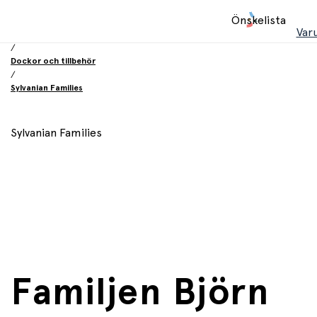
Hem
Önskelista
/
Var
Leksaker
/
Dockor och tillbehör
/
Sylvanian Families
Sylvanian Families
Familjen Björn