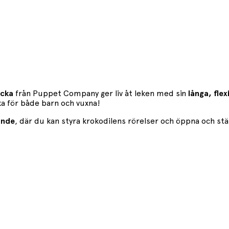
ocka
från Puppet Company ger liv åt leken med sin
långa, fle
ka för både barn och vuxna!
ande
, där du kan styra krokodilens rörelser och öppna och st