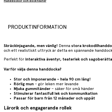
Handdockor och dockteater
PRODUKTINFORMATION
Skräckinjagande, men vänlig!
Denna
stora krokodilhandd
och ett realistiskt uttryck är detta en spännande handdoc
Perfekt för
interaktiva äventyr, teaterlek och sagoberätt
Varför välja denna handdocka?
Stor och imponerande – hela 90 cm lång!
Rörlig mun
– gör leken mer levande
Mjuka gummitänder
– säker för små händer
Stimulerar fantasifull lek och kommunikation
Passar för barn från 12 månader och uppåt
Lärorik och engagerande rollek