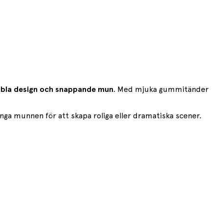
xibla design och snappande mun
. Med mjuka gummitänder
änga munnen för att skapa roliga eller dramatiska scener.