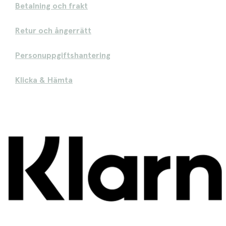
Betalning och frakt
Retur och ångerrätt
Personuppgiftshantering
Klicka & Hämta