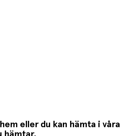
n högre fraktkostnad.
 hem eller du kan hämta i våra
du hämtar.