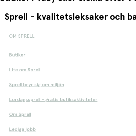
Sprell - kvalitetsleksaker och 
OM SPRELL
Butiker
Lite om Sprell
Sprell bryr sig om miljön
Lördagssprell - gratis butiksaktiviteter
Om Sprell
Lediga jobb