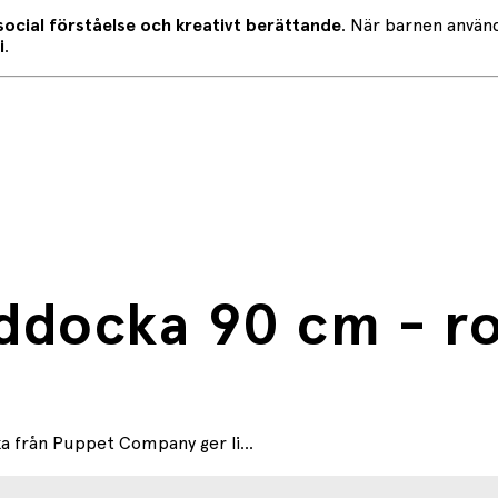
social förståelse och kreativt berättande
. När barnen använ
i
.
ddocka 90 cm - ro
a från Puppet Company ger li...