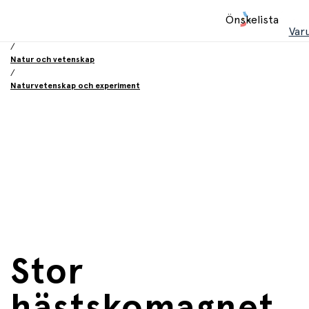
Hem
Önskelista
/
Var
Leksaker
/
Natur och vetenskap
/
Naturvetenskap och experiment
Stor
hästskomagnet