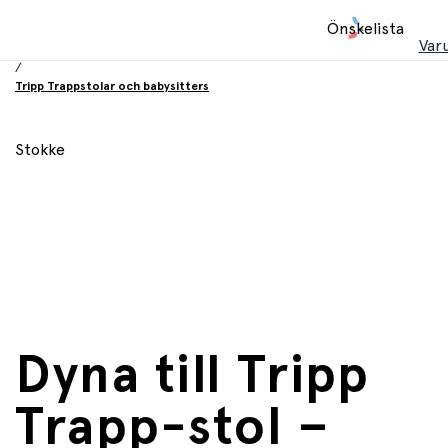
Hem
Önskelista
/
Var
Babyprodukter
/
Tripp Trappstolar och babysitters
Stokke
Dyna till Tripp
Trapp-stol –