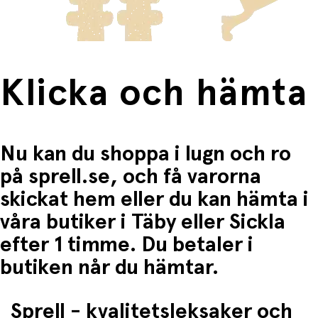
Fri frakt när du handlar för mer än 1500:-
Tillverkad av 100 % återvunnen polyester (både tyg
och fyllning)
Intertek Green Leaf-certifierad och PFAS-fri
Passar alla Tripp Trapp®-stolar, med eller utan
Baby Set
Halksäker baksida som håller dynan säkert på plats
Klicka och hämta
Elegant, skräddarsydd design i moderna färger
Produktdetaljer:
Mått: B 41 cm x H 2 cm x D 51 cm
Nu kan du shoppa i lugn och ro
Material:
på sprell.se, och få varorna
Yttertyg: 100 % R-PET med PU-beläggning
Fyllning: 100 % återvunnen polyester
skickat hem eller du kan hämta i
Rengöring:
Maskintvätt 40 °C
våra butiker i Täby eller Sickla
Torktumla på låg värme för bästa bevaring
efter 1 timme. Du betaler i
Innehåll i förpackningen:
Ryggdyna
butiken når du hämtar.
Sittdyna
Kompatibilitet: Alla Tripp Trapp®-stolar, med eller
utan Baby Set
Sprell - kvalitetsleksaker och