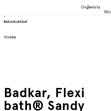
Hem
Önskelista
/
Var
Babyprodukter
/
Bad och skötsel
Stokke
Badkar, Flexi
bath® Sandy