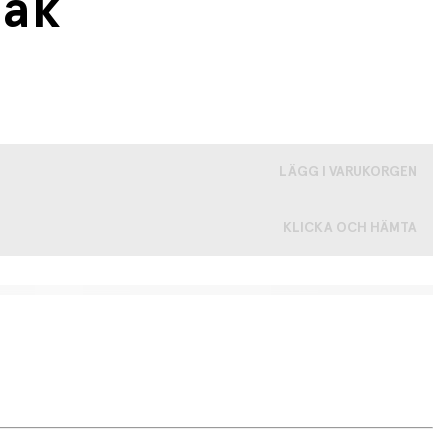
sak
LÄGG I VARUKORGEN
KLICKA OCH HÄMTA