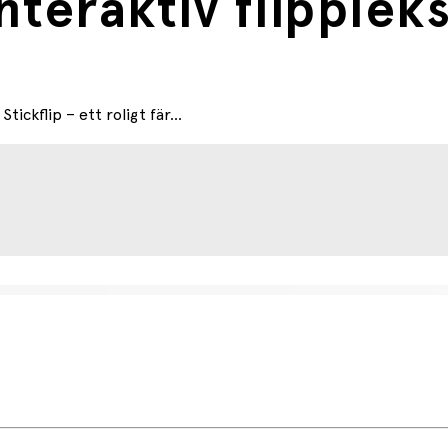
interaktiv flipplek
ickflip – ett roligt fär...