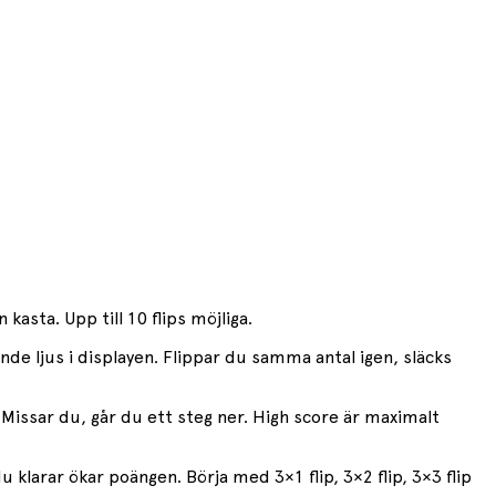
kasta. Upp till 10 flips möjliga.
nde ljus i displayen. Flippar du samma antal igen, släcks
 Missar du, går du ett steg ner. High score är maximalt
u klarar ökar poängen. Börja med 3×1 flip, 3×2 flip, 3×3 flip