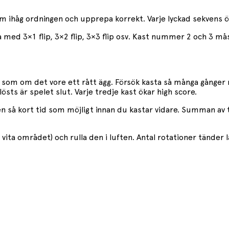
om ihåg ordningen och upprepa korrekt. Varje lyckad sekvens 
rta med 3×1 flip, 3×2 flip, 3×3 flip osv. Kast nummer 2 och 3 må
 som om det vore ett rått ägg. Försök kasta så många gånger n
östs är spelet slut. Varje tredje kast ökar high score.
en så kort tid som möjligt innan du kastar vidare. Summan av ti
det vita området) och rulla den i luften. Antal rotationer tänd