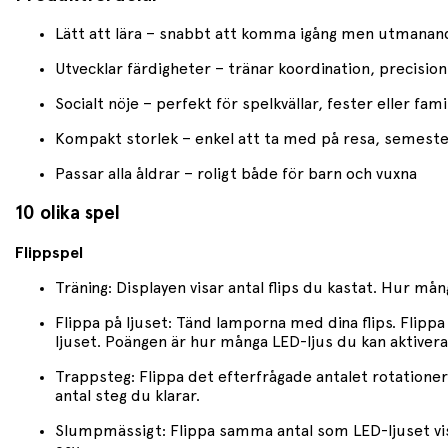
Lätt att lära – snabbt att komma igång men utmanan
Utvecklar färdigheter – tränar koordination, precisio
Socialt nöje – perfekt för spelkvällar, fester eller fam
Kompakt storlek – enkel att ta med på resa, semester
Passar alla åldrar – roligt både för barn och vuxna
10 olika spel
Flippspel
Träning: Displayen visar antal flips du kastat. Hur mång
Flippa på ljuset: Tänd lamporna med dina flips. Flippa
ljuset. Poängen är hur många LED-ljus du kan aktivera
Trappsteg: Flippa det efterfrågade antalet rotationer 
antal steg du klarar.
Slumpmässigt: Flippa samma antal som LED-ljuset visar. 