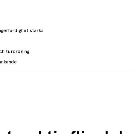
ngerfärdighet stärks
ch turordning
tänkande