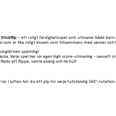
d
Stickflip
– ett roligt färdighetsspel som utmanar både barn oc
l som är lika roligt ensam som tillsammans med vänner och f
nologidriven spänning!
ptäcka. Varje spel har sin egen high score-utmaning – oavsett
. Redo att flippa, samla poäng och ha kul?
rrar i luften hör du ett pip för varje fullständig 360°-rotation