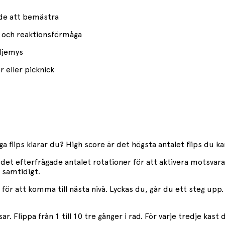
de att bemästra
n och reaktionsförmåga
iljemys
 eller picknick
a flips klarar du? High score är det högsta antalet flips du kan 
 det efterfrågade antalet rotationer för att aktivera motsvara
 samtidigt.
för att komma till nästa nivå. Lyckas du, går du ett steg upp.
Flippa från 1 till 10 tre gånger i rad. För varje tredje kast d