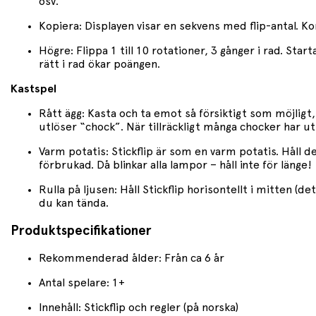
osv.
Kopiera: Displayen visar en sekvens med flip-antal. K
Högre: Flippa 1 till 10 rotationer, 3 gånger i rad. Sta
rätt i rad ökar poängen.
Kastspel
Rått ägg: Kasta och ta emot så försiktigt som möjligt,
utlöser “chock”. När tillräckligt många chocker har utl
Varm potatis: Stickflip är som en varm potatis. Håll d
förbrukad. Då blinkar alla lampor – håll inte för länge!
Rulla på ljusen: Håll Stickflip horisontellt i mitten (
du kan tända.
Produktspecifikationer
Rekommenderad ålder: Från ca 6 år
Antal spelare: 1+
Innehåll: Stickflip och regler (på norska)