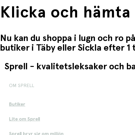
Klicka och hämta
Nu kan du shoppa i lugn och ro på
butiker i Täby eller Sickla efter 
Sprell - kvalitetsleksaker och 
OM SPRELL
Butiker
Lite om Sprell
Sprell bryr sig om miljön