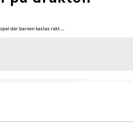
pel där barnen kastas rakt ...
etsdag (något längre tid kan förekomma under högsäsong).