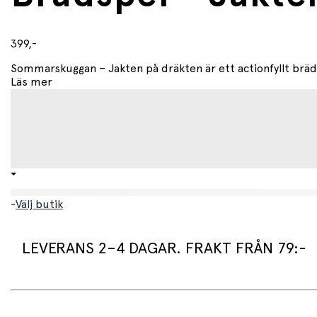
399,-
Sommarskuggan – Jakten på dräkten är ett actionfyllt bräds
Läs mer
-
Välj butik
LEVERANS 2–4 DAGAR. FRAKT FRÅN 79:-
Leveranstid:
Vi packar normalt dina varor under arbetsdagen/nästa arb