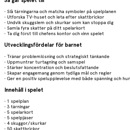
Så går spelet till
• Slå tärningarna och matcha symboler på spelplanen
• Utforska TV-huset och leta efter skattbrickor
• Undvik skuggslem och skurkar som kan stoppa dig
• Samla fyra skatter på ditt spelarkort
• Ta dig först till chefens kontor och vinn spelet
Utvecklingsfördelar för barnet
• Tränar problemlösning och strategiskt tänkande
• Uppmuntrar turtagning och samspel
• Stärker koncentration och beslutsfattande
• Skapar engagemang genom tydliga mål och regler
• Ger en positiv spelupplevelse med både spänning och h
Innehåll i spelet
• 1 spelplan
• 3 tärningar
• 5 spelarkort
• 5 spelpjäser
• 4 skuggor/skurkar
• 50 skattbrickor