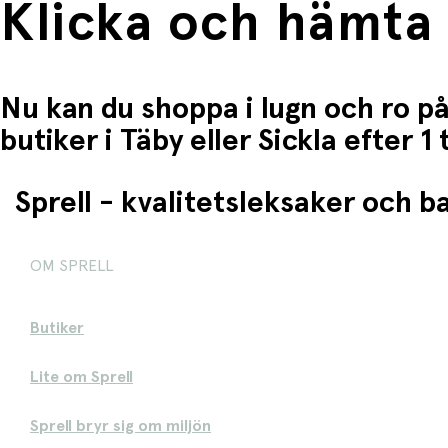
Klicka och hämta
Nu kan du shoppa i lugn och ro på
butiker i Täby eller Sickla efter 
Sprell - kvalitetsleksaker och 
OM SPRELL
Butiker
Lite om Sprell
Sprell bryr sig om miljön