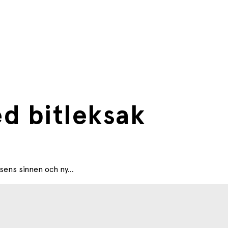
d bitleksak
sens sinnen och ny...