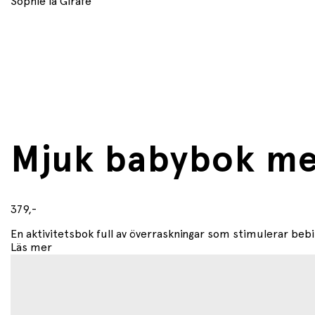
Sophie la Girafe
Produktspecifikationer
• Produkt: Aktivitetsbok / sensorisk bok för baby
• Märke: Sophie la Girafe
• Modell: Discovery Book
Egenskaper
• Flera aktiviteter och texturer
• Ljudeffekter (pip‑ och prasselljud)
• Integrerad bitring
Mjuk babybok me
• Upphängningskrok
379,-
En aktivitetsbok full av överraskningar som stimulerar bebi
Läs mer