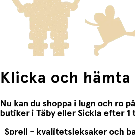
Fri frakt när du handlar för mer än 1500:-
Klicka och hämta
Nu kan du shoppa i lugn och ro på
butiker i Täby eller Sickla efter 
Sprell - kvalitetsleksaker och 