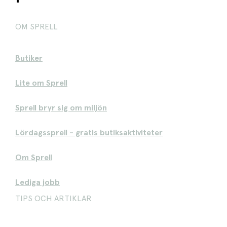
OM SPRELL
Butiker
Lite om Sprell
Sprell bryr sig om miljön
Lördagssprell - gratis butiksaktiviteter
Om Sprell
Lediga jobb
TIPS OCH ARTIKLAR