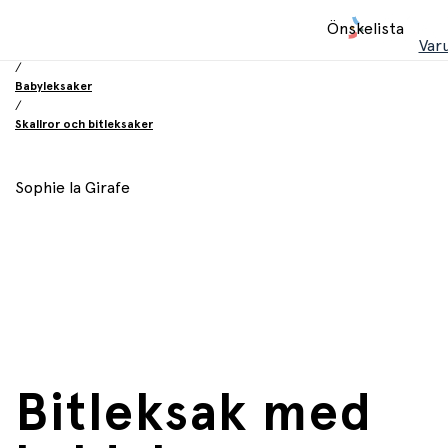
Hem
Önskelista
/
Var
Leksaker
/
Babyleksaker
/
Skallror och bitleksaker
Sophie la Girafe
Bitleksak med