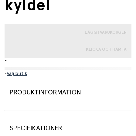
kyldel
LÄGG I VARUKORGEN
KLICKA OCH HÄMTA
-
Välj butik
PRODUKTINFORMATION
3 mnd.+
Ge bebisen extra lindring under tandsprickning med
SPECIFIKATIONER
denna
bitring med kyldel från Sophie la Girafe
. Den