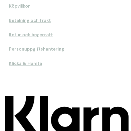
Köpvillkor
Betalning och frakt
Retur och ångerrätt
Personuppgiftshantering
Klicka & Hämta