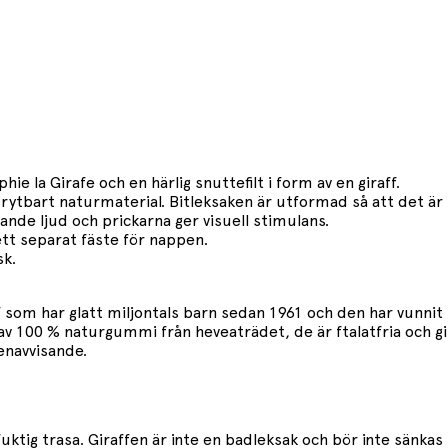
e la Girafe och en härlig snuttefilt i form av en giraff.
ytbart naturmaterial. Bitleksaken är utformad så att det är l
nde ljud och prickarna ger visuell stimulans.
tt separat fäste för nappen.
sk.
 som har glatt miljontals barn sedan 1961 och den har vunnit
e av 100 % naturgummi från heveaträdet, de är ftalatfria och gi
tenavvisande.
ktig trasa. Giraffen är inte en badleksak och bör inte sänkas 