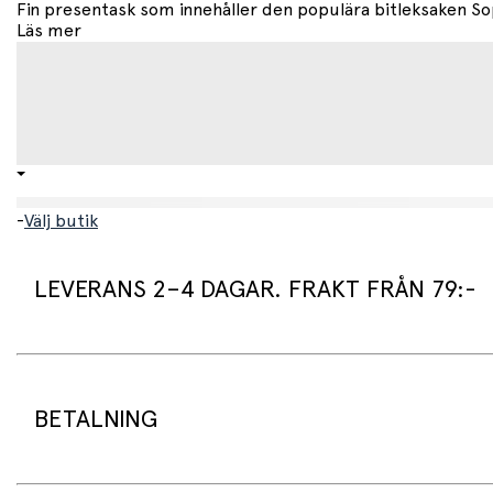
Fin presentask som innehåller den populära bitleksaken Soph
Läs mer
-
Välj butik
LEVERANS 2–4 DAGAR. FRAKT FRÅN 79:-
Leveranstid:
Vi packar normalt dina varor under arbetsdagen/nästa arb
Standard leveranstid för varor som finns i lager är 2–4 daga
BETALNING
Beställningsvaror har en leveranstid på 3–6 veckor.
Frakt: