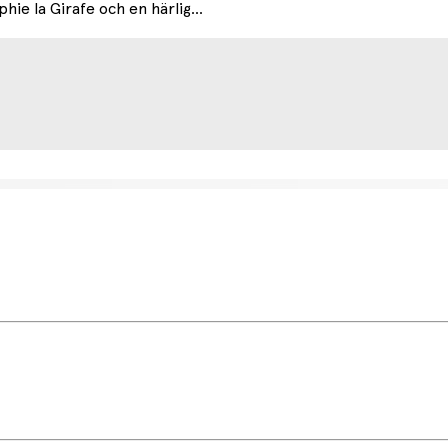
ie la Girafe och en härlig...
etsdag (något längre tid kan förekomma under högsäsong).
r.