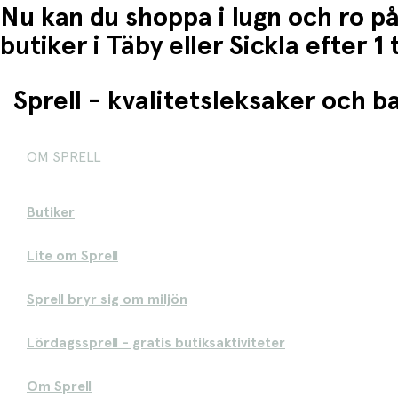
Nu kan du shoppa i lugn och ro på
butiker i Täby eller Sickla efter 
Sprell - kvalitetsleksaker och 
OM SPRELL
Butiker
Lite om Sprell
Sprell bryr sig om miljön
Lördagssprell - gratis butiksaktiviteter
Om Sprell