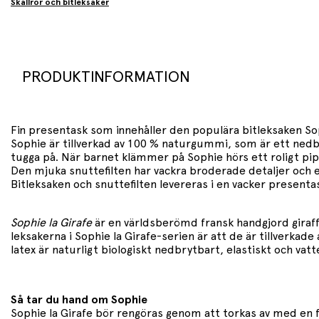
Skallror och bitleksaker
PRODUKTINFORMATION
Fin presentask som innehåller den populära bitleksaken Sophi
Sophie är tillverkad av 100 % naturgummi, som är ett nedbr
tugga på. När barnet klämmer på Sophie hörs ett roligt pipa
Den mjuka snuttefilten har vackra broderade detaljer och e
Bitleksaken och snuttefilten levereras i en vacker presenta
Sophie la Girafe
är en världsberömd fransk handgjord giraff
leksakerna i Sophie la Girafe-serien är att de är tillverkad
latex är naturligt biologiskt nedbrytbart, elastiskt och vat
Så tar du hand om Sophie
Sophie la Girafe bör rengöras genom att torkas av med en fu