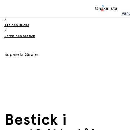
Hem
Önskelista
/
Var
Utrustning och tillbehör
/
Äta och Dricka
/
Servis och bestick
Sophie la Girafe
Bestick i