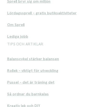
Sprell bryr sig om miljön
Lördagssprell - gratis butiksaktiviteter
Om Sprell
Lediga jobb
TIPS OCH ARTIKLAR
Balanscykel stärker balansen
Rollek - viktigt för utveckling
Pussel - det är träning det
Så ordnar du barnkalas
Kreativ lek och DIY