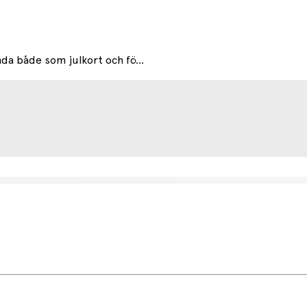
da både som julkort och fö...
etsdag (något längre tid kan förekomma under högsäsong).