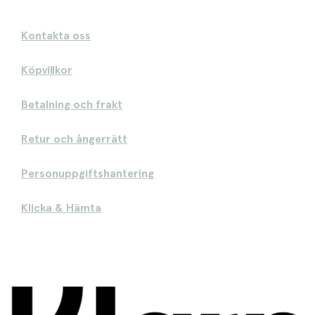
Kontakta oss
Köpvillkor
Betalning och frakt
Retur och ångerrätt
Personuppgiftshantering
Klicka & Hämta