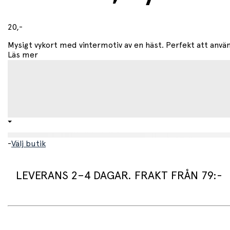
20,-
Mysigt vykort med vintermotiv av en häst. Perfekt att använ
Läs mer
-
Välj butik
LEVERANS 2–4 DAGAR. FRAKT FRÅN 79:-
Leveranstid:
Vi packar normalt dina varor under arbetsdagen/nästa arb