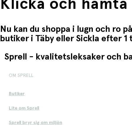
Klicka och hämta
Nu kan du shoppa i lugn och ro på
butiker i Täby eller Sickla efter 
Sprell - kvalitetsleksaker och 
OM SPRELL
Butiker
Lite om Sprell
Sprell bryr sig om miljön