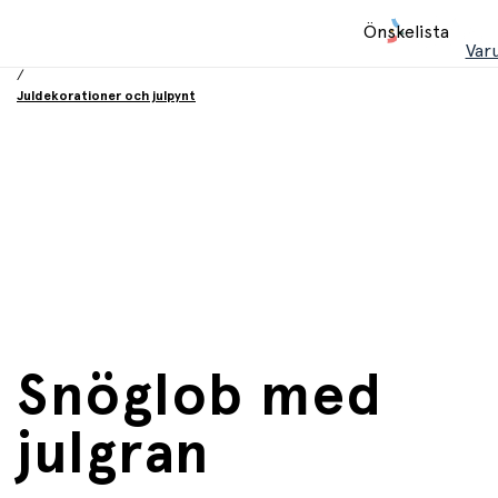
Hem
Önskelista
/
Var
Jul
/
Juldekorationer och julpynt
Snöglob med
julgran