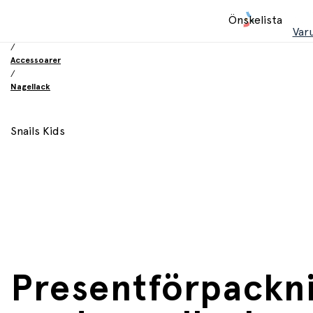
Hem
Önskelista
/
Var
Leksaker
/
Accessoarer
/
Nagellack
Snails Kids
Presentförpackn