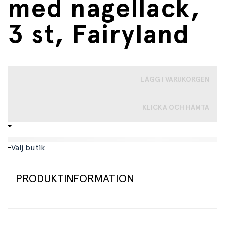
med nagellack,
3 st, Fairyland
LÄGG I VARUKORGEN
KLICKA OCH HÄMTA
-
Välj butik
PRODUKTINFORMATION
Presentförpackning med tre fina nagellack i färgerna