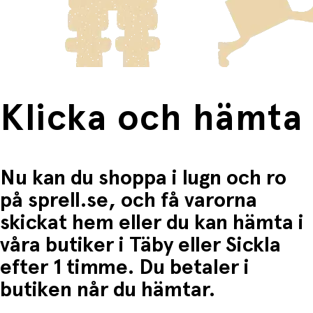
frakten för dessa varor visas i kassan.
Producerat och förpackat i Frankrike.
Fri frakt när du handlar för mer än 1500:-
Klicka och hämta
Nu kan du shoppa i lugn och ro
på sprell.se, och få varorna
skickat hem eller du kan hämta i
våra butiker i Täby eller Sickla
efter 1 timme. Du betaler i
butiken når du hämtar.