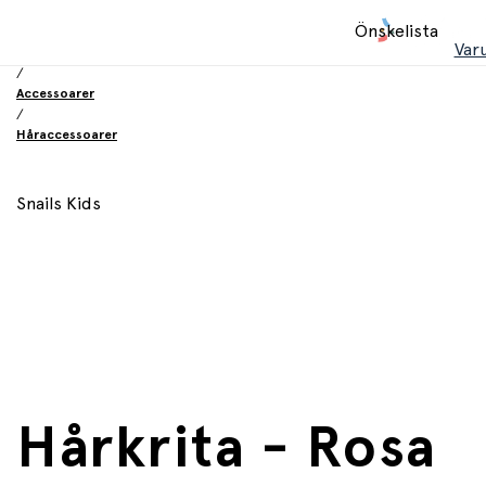
Hem
Önskelista
/
Var
Leksaker
/
Accessoarer
/
Håraccessoarer
Snails Kids
Hårkrita - Rosa