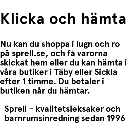
Stimulerar
fantasi och kreativitet
Klicka och hämta
Ger barnet möjlighet att uttrycka sin egen stil
Roligt att använda ensam eller tillsammans med
vänner
Nu kan du shoppa i lugn och ro
på sprell.se, och få varorna
skickat hem eller du kan hämta i
våra butiker i Täby eller Sickla
efter 1 timme. Du betaler i
butiken når du hämtar.
Sprell - kvalitetsleksaker och
barnrumsinredning sedan 1996