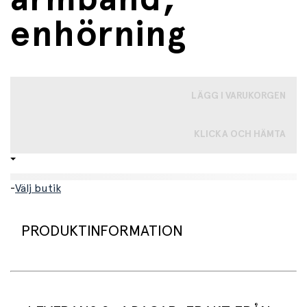
enhörning
LÄGG I VARUKORGEN
KLICKA OCH HÄMTA
-
Välj butik
PRODUKTINFORMATION
Ett set med ett vackert smycke och ett armband. Båda
är dekorerade med pärlor i olika färger, och smycket har