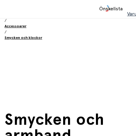
Hem
Önskelista
/
Var
Leksaker
/
Accessoarer
/
Smycken och klockor
Smycken och
armband,