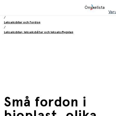
Hem
Önskelista
/
Var
Leksaker
/
Leksaksbilar och fordon
/
Leksaksbilar, leksaksbåtar och leksaksflygplan
Små fordon i
bioplast, olika