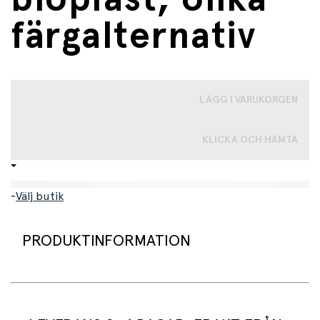
färgalternativ
LÄGG I VARUKORGEN
KLICKA OCH HÄMTA
-
Välj butik
PRODUKTINFORMATION
Söta små fordon i bioplast, perfekta för sandlådan.
Fordonen är tillverkade i ett naturligt och förnybart