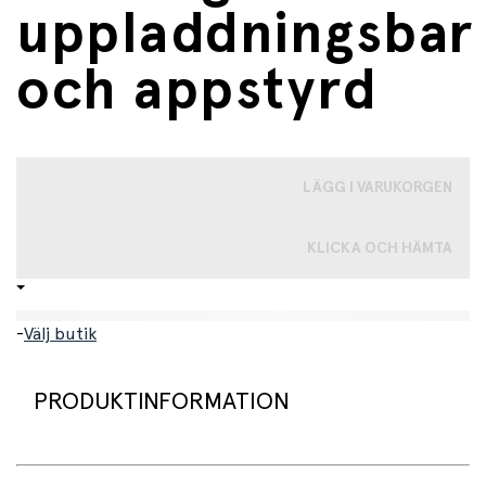
uppladdningsbar
och appstyrd
LÄGG I VARUKORGEN
KLICKA OCH HÄMTA
-
Välj butik
PRODUKTINFORMATION
Sleepytroll Baby Rocker Gen 2 - Lugnande vaggmotor