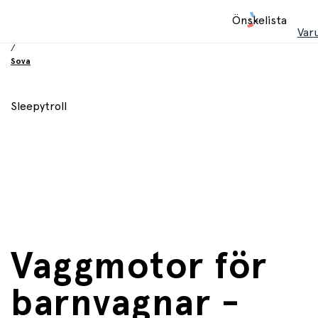
Hem
Önskelista
/
Var
Babyprodukter
/
Sova
Sleepytroll
Vaggmotor för
barnvagnar -