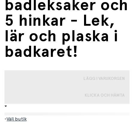
badleksaker och
5 hinkar - Lek,
lär och plaska i
badkaret!
LÄGG I VARUKORGEN
KLICKA OCH HÄMTA
-
Välj butik