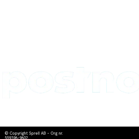
© Copyright Sprell AB - Org nr.
559396-9602.