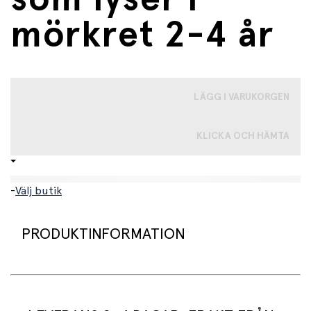
mörkret 2-4 år
LÄGG I VARUKORGEN
KLICKA OCH HÄMTA
-
Välj butik
PRODUKTINFORMATION
Snygg skelettkostym som består av tröja, byxor,