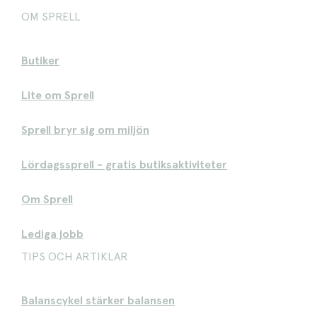
OM SPRELL
Butiker
Lite om Sprell
Sprell bryr sig om miljön
Lördagssprell - gratis butiksaktiviteter
Om Sprell
Lediga jobb
TIPS OCH ARTIKLAR
Balanscykel stärker balansen