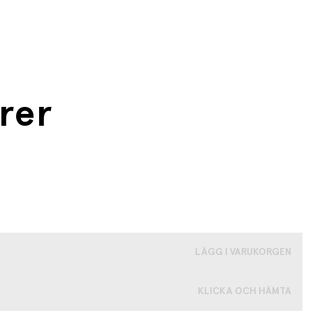
rer
LÄGG I VARUKORGEN
KLICKA OCH HÄMTA