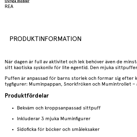
Övriga möbler
REA
PRODUKTINFORMATION
När dagen är full av aktivitet och lek behöver även de minsta
sitt kaotiska syskonliv för lite egentid. Den mjuka sittpuff
Puffen är anpassad för barns storlek och formar sig efter 
tygfigurer: Muminpappan, Snorkfröken och Mumintrollet – a
Produktfördelar
Bekväm och kroppsanpassad sittpuff
Inkluderar 3 mjuka Muminfigurer
Sidoficka för böcker och småleksaker