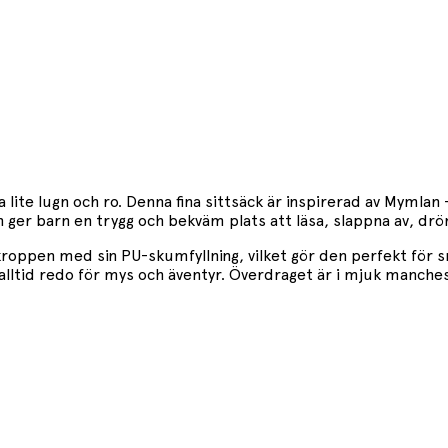
 lite lugn och ro. Denna fina sittsäck är inspirerad av Mymlan 
en ger barn en trygg och bekväm plats att läsa, slappna av, dröm
kroppen med sin PU-skumfyllning, vilket gör den perfekt för 
lltid redo för mys och äventyr. Överdraget är i mjuk manchest