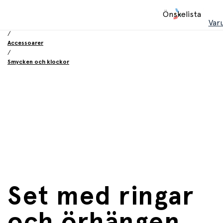
Hem
Önskelista
/
Var
Leksaker
/
Accessoarer
/
Smycken och klockor
Set med ringar
och örhängen,