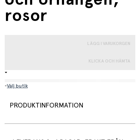
rosor
LÄGG I VARUKORGEN
KLICKA OCH HÄMTA
-
Välj butik
PRODUKTINFORMATION
Ett set härliga ringar och örhängen med rosor. Ingår i
paketet får du 3 ringar och 2 örhängen. Ringarna har
rosor i mörkrosa, ljusrosa och blått. Örhänget har rosa