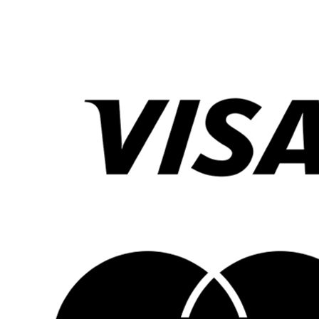
Maxvikt:
50 kg (Ståplatta), 20 kg (sits)
Material:
Slitstark plast och metall
Vikt:
3,5 kg
Mått:
57,5 x 17,5 x 26,5 cm
Hjulstorlek:
120 mm fram och 80 mm bak
Avtagbar ledstång:
Justerbar i 3 nivåer: 82 – 87 –
92 cm
Hjälm och säkerhetsutrustning:
När barnet susar fram är en hjälm en nödvändig
följeslagare. Knäskydd och armbågsskydd kan också vara
bra att ha, särskilt när barnet övar på balansen eller lär
sig nya trick och fartfyllda rörelser.
Så där!
Nu är ni redo för härliga körupplevelser, många
skratt och timmar av fart och spänning. Trevlig
sparktur!