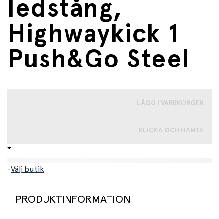
ledstång,
Highwaykick 1
Push&Go Steel
LÄGG I VARUKORGEN
KLICKA OCH HÄMTA
-
Välj butik
PRODUKTINFORMATION