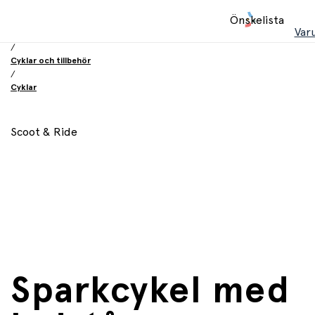
Hem
Önskelista
/
Var
Leksaker
/
Cyklar och tillbehör
/
Cyklar
Scoot & Ride
Sparkcykel med