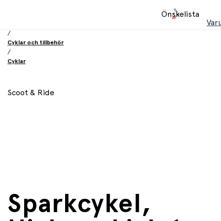
Hem
Önskelista
/
Var
Leksaker
/
Cyklar och tillbehör
/
Cyklar
Scoot & Ride
Sparkcykel,