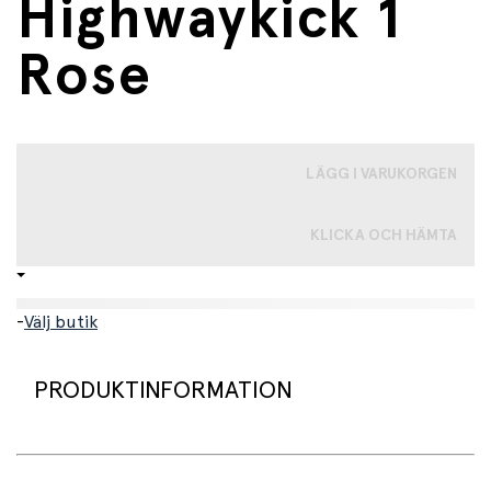
Highwaykick 1
Rose
LÄGG I VARUKORGEN
KLICKA OCH HÄMTA
-
Välj butik
PRODUKTINFORMATION
Scoot and Ride Highwaykick 1 – en bästa vän på hjul!