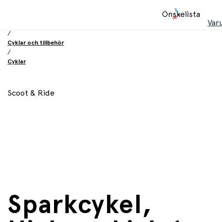
Hem
Önskelista
/
Var
Leksaker
/
Cyklar och tillbehör
/
Cyklar
Scoot & Ride
Sparkcykel,