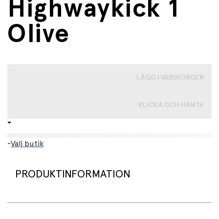
Highwaykick 1
Olive
LÄGG I VARUKORGEN
KLICKA OCH HÄMTA
-
Välj butik
PRODUKTINFORMATION
Scoot and Ride Highwaykick 1 – en bästa vän på hjul!