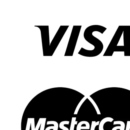
Så där!
Nu är ni redo för härliga körupplevelser, många
leenden och timmar av fart och spänning. Trevlig tur!