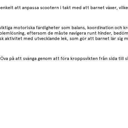
enkelt att anpassa scootern i takt med att barnet växer, vilke
r viktiga motoriska färdigheter som balans, koordination och
emlösning, eftersom de måste navigera runt hinder, bedöma f
isk aktivitet med utvecklande lek, som gör att barnet lär sig 
Öva på att svänga genom att föra kroppsvikten från sida till s