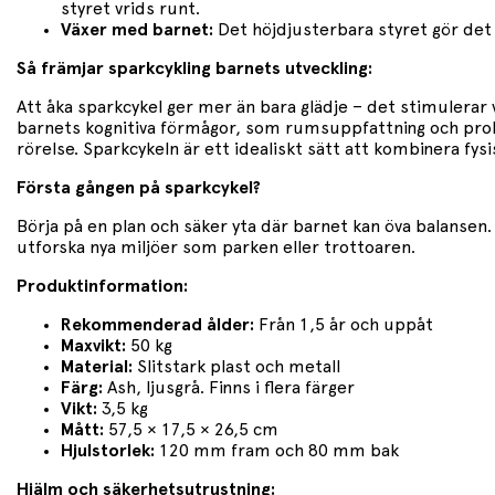
styret vrids runt.
Växer med barnet:
Det höjdjusterbara styret gör det 
Så främjar sparkcykling barnets utveckling:
Att åka sparkcykel ger mer än bara glädje – det stimulera
barnets kognitiva förmågor, som rumsuppfattning och probl
rörelse. Sparkcykeln är ett idealiskt sätt att kombinera fys
Första gången på sparkcykel?
Börja på en plan och säker yta där barnet kan öva balansen. 
utforska nya miljöer som parken eller trottoaren.
Produktinformation:
Rekommenderad ålder:
Från 1,5 år och uppåt
Maxvikt:
50 kg
Material:
Slitstark plast och metall
Färg:
Ash, ljusgrå. Finns i flera färger
Vikt:
3,5 kg
Mått:
57,5 × 17,5 × 26,5 cm
Hjulstorlek:
120 mm fram och 80 mm bak
Hjälm och säkerhetsutrustning: