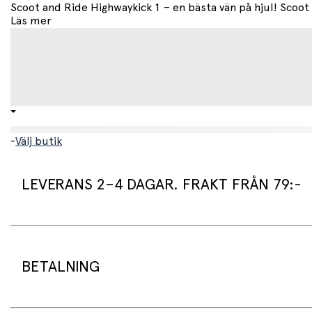
Scoot and Ride Highwaykick 1 – en bästa vän på hjul! Scoot 
Läs mer
-
Välj butik
LEVERANS 2–4 DAGAR. FRAKT FRÅN 79:-
Leveranstid:
Vi packar normalt dina varor under arbetsdagen/nästa arb
Standard leveranstid för varor som finns i lager är 2–4 daga
BETALNING
Beställningsvaror har en leveranstid på 3–6 veckor.
Frakt: