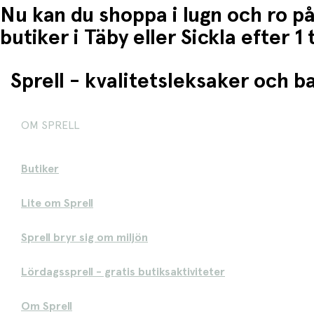
Nu kan du shoppa i lugn och ro på
butiker i Täby eller Sickla efter 
Sprell - kvalitetsleksaker och 
OM SPRELL
Butiker
Lite om Sprell
Sprell bryr sig om miljön
Lördagssprell - gratis butiksaktiviteter
Om Sprell