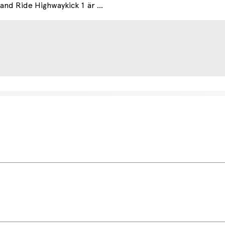
and Ride Highwaykick 1 är ...
etsdag (något längre tid kan förekomma under högsäsong).
r.