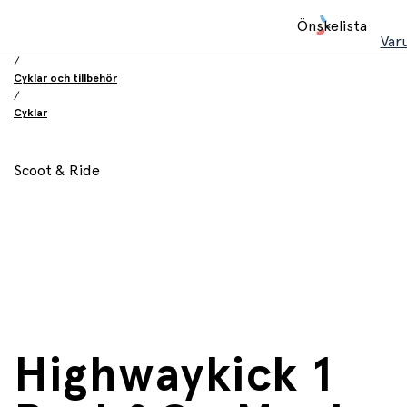
Hem
Önskelista
/
Var
Leksaker
/
Cyklar och tillbehör
/
Cyklar
Scoot & Ride
Highwaykick 1