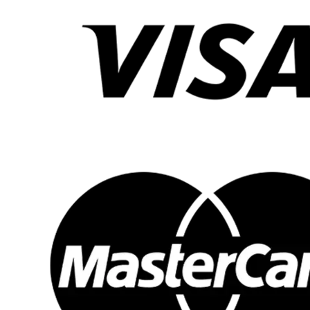
Hjälm och säkerhetsutrustning:
När barnet susar iväg är hjälm en nödvändig följeslagare.
Knäskydd och armbågsskydd kan också vara bra att ha
när barnet övar på att bemästra balansen eller lär sig nya
trick och fartfyllda rörelser.
Så där!
Nu är ni redo för härliga körupplevelser, många
leenden och timmar av fart och spänning. Trevlig tur!