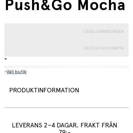
Push&Go Mocha
LÄGG I VARUKORGEN
KLICKA OCH HÄMTA
-
Välj butik
PRODUKTINFORMATION
Scoot and Ride Highwaykick 1 Push & Go – en bästa vän
på hjul!
LEVERANS 2–4 DAGAR. FRAKT FRÅN
En ny variant av den populära Scoot and Ride
79:-