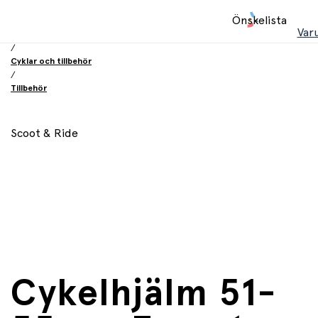
Hem
Önskelista
/
Var
Leksaker
/
Cyklar och tillbehör
/
Tillbehör
Scoot & Ride
Cykelhjälm 51-