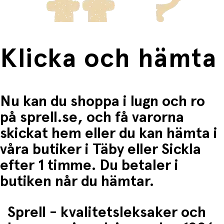
Justerbar huvudomkrets
Med
Scoot & Ride barnhjälm
får du en säker,
användarvänlig och slitstark hjälm som barnet faktiskt
vill använda – varje dag!
Klicka och hämta
Nu kan du shoppa i lugn och ro
på sprell.se, och få varorna
skickat hem eller du kan hämta i
våra butiker i Täby eller Sickla
efter 1 timme. Du betaler i
butiken når du hämtar.
Sprell - kvalitetsleksaker och