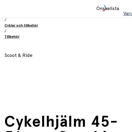
Hem
Önskelista
/
Var
Leksaker
/
Cyklar och tillbehör
/
Tillbehör
Scoot & Ride
Cykelhjälm 45-