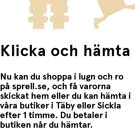
Storlek: 45–51 cm
frakten för dessa varor visas i kassan.
Fri frakt när du handlar för mer än 1500:-
Klicka och hämta
Nu kan du shoppa i lugn och ro
på sprell.se, och få varorna
skickat hem eller du kan hämta i
våra butiker i Täby eller Sickla
efter 1 timme. Du betaler i
butiken når du hämtar.