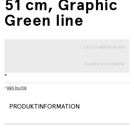
51 cm, Graphic
Green line
LÄGG I VARUKORGEN
KLICKA OCH HÄMTA
-
Välj butik
PRODUKTINFORMATION
Fin grön hjälm med ett grafiskt tryck på sidan från Scoot