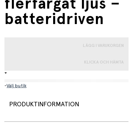
flerfärgat ljus –
batteridriven
LÄGG I VARUKORGEN
KLICKA OCH HÄMTA
-
Välj butik
PRODUKTINFORMATION
Gör varje rum till ett litet dansgolv! Denna kompakta
diskokula ger färgglatt, roterande ljus som direkt skapar