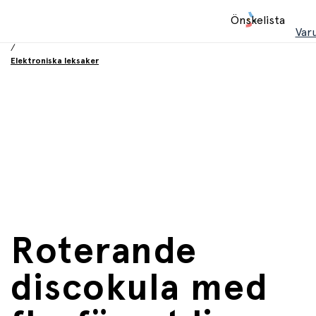
Hem
Önskelista
/
Var
Leksaker
/
Elektroniska leksaker
Roterande
discokula med