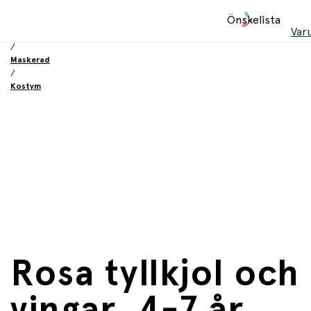
Hem
Önskelista
/
Var
Leksaker
/
Maskerad
/
Kostym
Rosa tyllkjol och
vingar, 4-7 år,