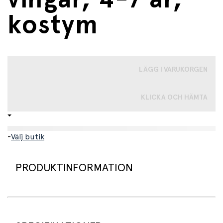
kostym
LÄGG I VARUKORGEN
KLICKA OCH HÄMTA
-
Välj butik
PRODUKTINFORMATION
Fantastiskt set med tyllkjol och vingar. Fjärilsvingarna är
ljusrosa och dekorerade med en stor, rosa blomma och