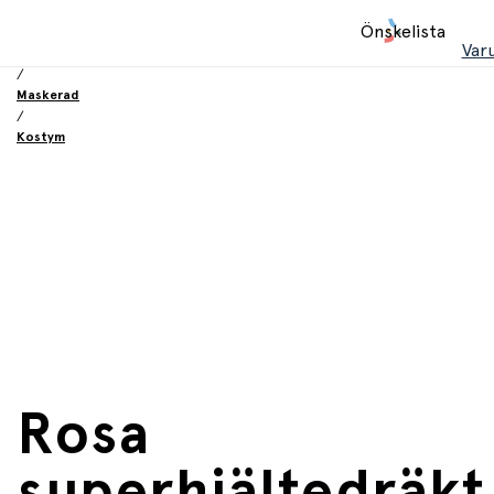
Hem
Önskelista
/
Var
Leksaker
/
Maskerad
/
Kostym
Rosa
superhjältedräkt