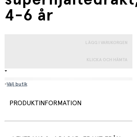
4-6 år
LÄGG I VARUKORGEN
KLICKA OCH HÄMTA
-
Välj butik
PRODUKTINFORMATION
Superhjältedräkt med cape, mask och tyllkjol. Capen är
gjord av rosa satin som skimrar i blått, lila och gult
tillsammans med den rosa färgen. En fin guldkant sys