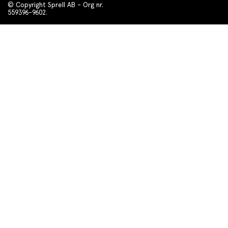
© Copyright Sprell AB - Org nr.
559396-9602.