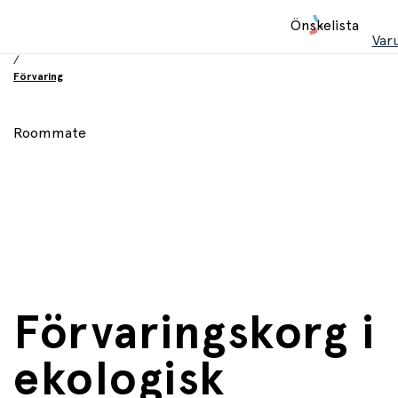
Hem
Önskelista
/
Var
Inredning och möbler
/
Förvaring
Roommate
Förvaringskorg i
ekologisk