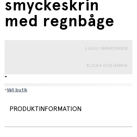
smyckeskrin
med regnbåge
LÄGG I VARUKORGEN
KLICKA OCH HÄMTA
-
Välj butik
PRODUKTINFORMATION
Ett vackert, litet smyckeskrin med en broderad