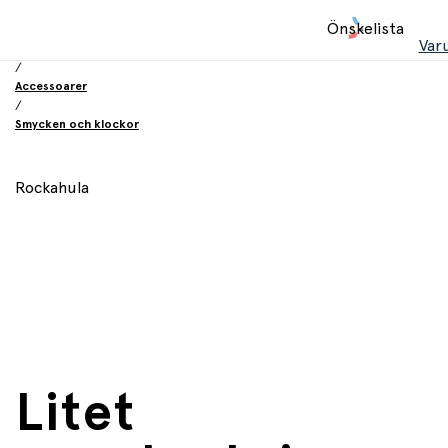
Hem
Önskelista
/
Var
Leksaker
/
Accessoarer
/
Smycken och klockor
Rockahula
Litet