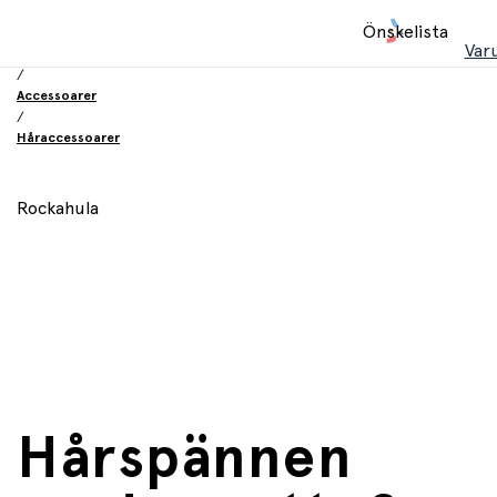
Hem
Önskelista
/
Var
Leksaker
/
Accessoarer
/
Håraccessoarer
Rockahula
Hårspännen