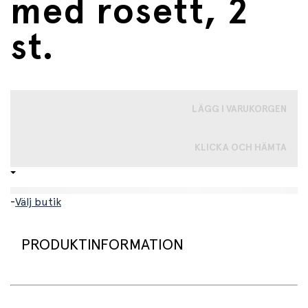
med rosett, 2
st.
LÄGG I VARUKORGEN
KLICKA OCH HÄMTA
-
Välj butik
PRODUKTINFORMATION
En förpackning med två söta hårspännen.