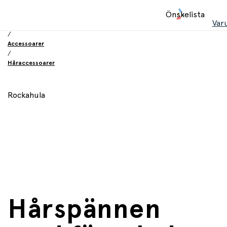
Hem
Önskelista
/
Var
Leksaker
/
Accessoarer
/
Håraccessoarer
Rockahula
Hårspännen