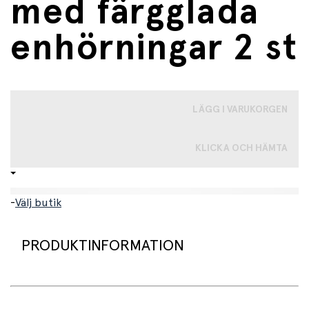
med färgglada
enhörningar 2 st
LÄGG I VARUKORGEN
KLICKA OCH HÄMTA
-
Välj butik
PRODUKTINFORMATION
Ge frisyren ett sagolikt lyft med dessa förtrollande