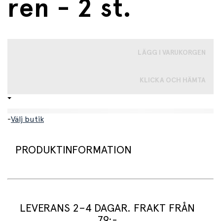
ren - 2 st.
LÄGG I VARUKORGEN
KLICKA OCH HÄMTA
-
Välj butik
PRODUKTINFORMATION
En förpackning med två söta hårspännen från Rockahula.
De är rosa och dekorerade med härliga renhuvuden.
LEVERANS 2–4 DAGAR. FRAKT FRÅN
79:-