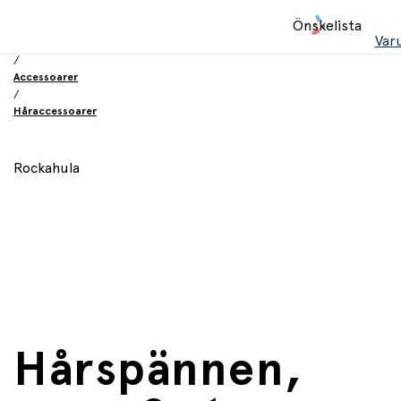
Hem
Önskelista
/
Var
Leksaker
/
Accessoarer
/
Håraccessoarer
Rockahula
Hårspännen,