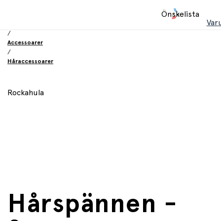
Hem
Önskelista
/
Var
Leksaker
/
Accessoarer
/
Håraccessoarer
Rockahula
Hårspännen -