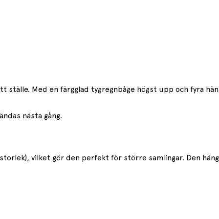
ett ställe. Med en färgglad tygregnbåge högst upp och fyra h
vändas nästa gång.
lek), vilket gör den perfekt för större samlingar. Den hängs