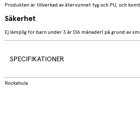
Produkten är tillverkad av återvunnet tyg och PU, och komb
Säkerhet
Ej lämplig för barn under 3 år (36 månader) på grund av små
SPECIFIKATIONER
Rockahula
Produktinformation
Märke:
Rockahula
Total längd:
70 cm
Fästyta för spännen:
42 cm
Material:
Återvunnen textil och PU
Stilnummer:
CH116M