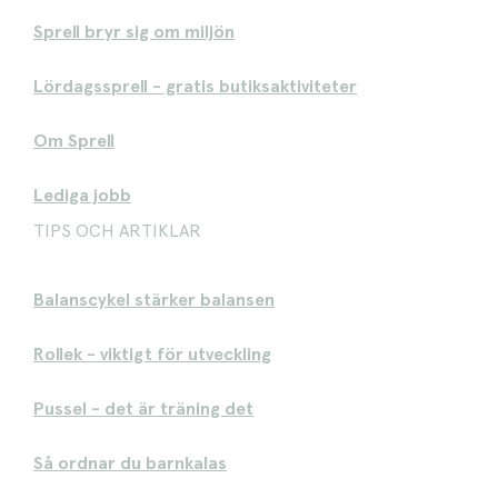
Sprell bryr sig om miljön
Lördagssprell - gratis butiksaktiviteter
Om Sprell
Lediga jobb
TIPS OCH ARTIKLAR
Balanscykel stärker balansen
Rollek - viktigt för utveckling
Pussel - det är träning det
Så ordnar du barnkalas