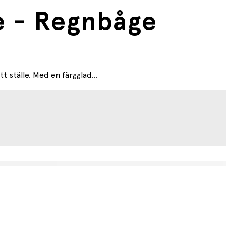
e - Regnbåge
t ställe. Med en färgglad...