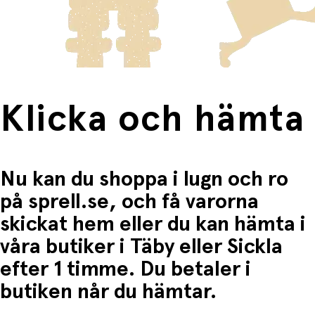
Material: återvunnen filt, glitter, PU och sammet
frakten för dessa varor visas i kassan.
Perfekt i julkalendern!
Fri frakt när du handlar för mer än 1500:-
Klicka och hämta
Nu kan du shoppa i lugn och ro
på sprell.se, och få varorna
skickat hem eller du kan hämta i
våra butiker i Täby eller Sickla
efter 1 timme. Du betaler i
butiken når du hämtar.