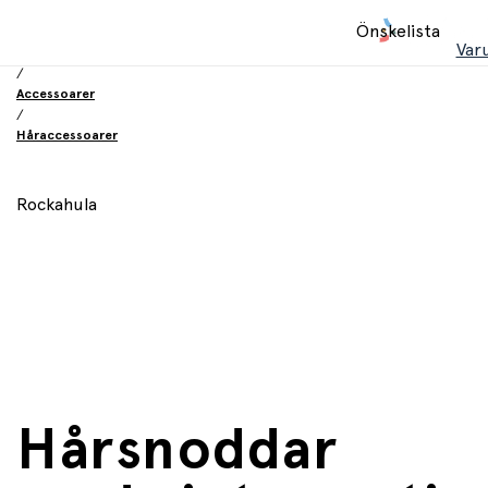
Hem
Önskelista
/
Var
Leksaker
/
Accessoarer
/
Håraccessoarer
Rockahula
Hårsnoddar