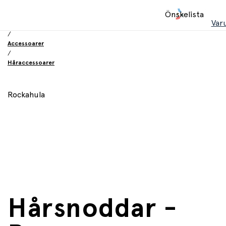
Hem
Önskelista
/
Var
Leksaker
/
Accessoarer
/
Håraccessoarer
Rockahula
Hårsnoddar -