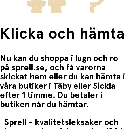
Material:
Återvunnen filt, glitter, PU
Ålder:
Från 3 år
Klicka och hämta
Nu kan du shoppa i lugn och ro
på sprell.se, och få varorna
skickat hem eller du kan hämta i
våra butiker i Täby eller Sickla
efter 1 timme. Du betaler i
butiken når du hämtar.
Sprell - kvalitetsleksaker och