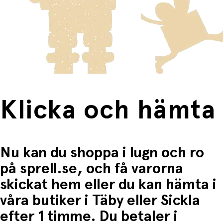
skickas med Posten/Brings tjänst
Home Delivery
. Detta
Ålder:
Ej lämplig för barn under 3 år (små delar)
Du betalar när du hämtar varorna i butiken.
innebär en högre fraktkostnad.
Produkter som omfattas av detta är tydligt märkta, och
frakten för dessa varor visas i kassan.
Fri frakt när du handlar för mer än 1500:-
Klicka och hämta
Nu kan du shoppa i lugn och ro
på sprell.se, och få varorna
skickat hem eller du kan hämta i
våra butiker i Täby eller Sickla
efter 1 timme. Du betaler i