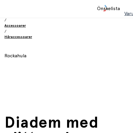
Hem
Önskelista
/
Var
Leksaker
/
Accessoarer
/
Håraccessoarer
Rockahula
Diadem med