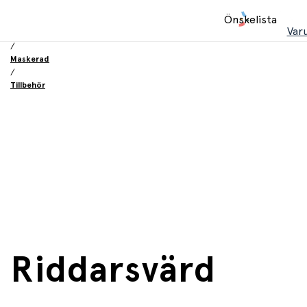
Hem
Önskelista
/
Var
Leksaker
/
Maskerad
/
Tillbehör
Riddarsvärd